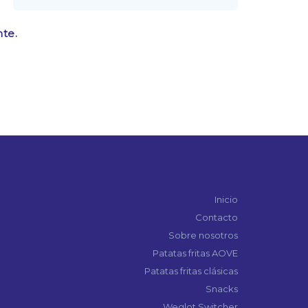
te.
Inicio
Contacto
Sobre nosotros
Patatas fritas AOVE
Patatas fritas clásicas
Snacks
Weglot Switcher