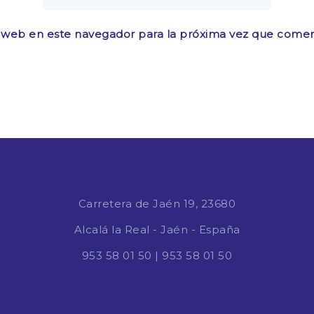
 web en este navegador para la próxima vez que comen
Carretera de Jaén 19, 23680
Alcalá la Real - Jaén - España
953 58 01 50
|
953 58 01 50