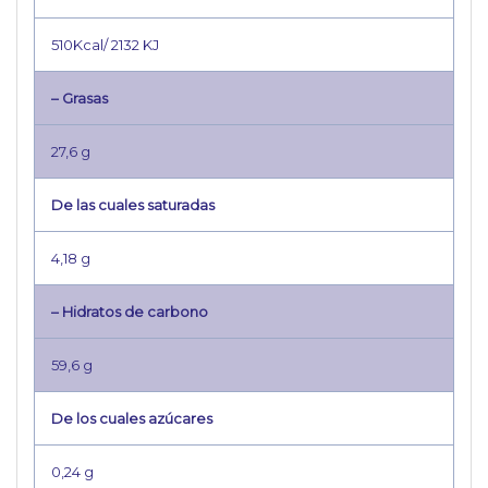
510Kcal/ 2132 KJ
– Grasas
27,6 g
De las cuales saturadas
4,18 g
– Hidratos de carbono
59,6 g
De los cuales azúcares
0,24 g